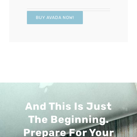
BUY AVADA NOW!
And This Is Just
The Beginning.
Prepare For Your