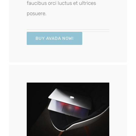
faucibus orci luctus et ultrices
posuere.
BUY AVADA NOW!